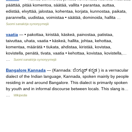
päättää, pitää komentoa, säätää, vallita • parantaa, auttaa,
edistää, elvyttää, jalostaa, kohentaa, korjata, kunnostaa, paikata,
parannella, uudistaa, voimistaa • säätää, dominoida, hallita …
Suomi sanakirja synonyymejä
vaatia
— • pakottaa, kiristää, käskeä, painostaa, patistaa,
taivuttaa, uhata, vaatia • käskeä, hallita, johtaa, kehottaa,
komentaa, määrätä • tiukata, ahdistaa, kiristää, kovistaa,
kovistella, penätä, tivata, vaatia • kehottaa, kovistaa, kovistella,…
…
Suomi sanakirja synonyymejä
Bangalore Kannada
— (Kannada: ಬೆಂಗ್ಳೂರ್ ಕನ್ನಡ ) is a vernacular
dialect of the Indian language, Kannada, spoken mainly by people
residing in and around Bangalore. This dialect is primarily spoken
by youth and in informal discourse between locals. This slang is…
…
Wikipedia