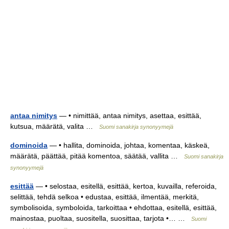
antaa nimitys
— • nimittää, antaa nimitys, asettaa, esittää,
kutsua, määrätä, valita …
Suomi sanakirja synonyymejä
dominoida
— • hallita, dominoida, johtaa, komentaa, käskeä,
määrätä, päättää, pitää komentoa, säätää, vallita …
Suomi sanakirja
synonyymejä
esittää
— • selostaa, esitellä, esittää, kertoa, kuvailla, referoida,
selittää, tehdä selkoa • edustaa, esittää, ilmentää, merkitä,
symbolisoida, symboloida, tarkoittaa • ehdottaa, esitellä, esittää,
mainostaa, puoltaa, suositella, suosittaa, tarjota •… …
Suomi