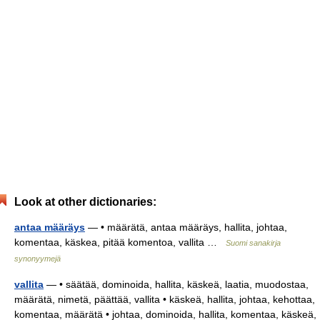
Look at other dictionaries:
antaa määräys
— • määrätä, antaa määräys, hallita, johtaa,
komentaa, käskea, pitää komentoa, vallita …
Suomi sanakirja
synonyymejä
vallita
— • säätää, dominoida, hallita, käskeä, laatia, muodostaa,
määrätä, nimetä, päättää, vallita • käskeä, hallita, johtaa, kehottaa,
komentaa, määrätä • johtaa, dominoida, hallita, komentaa, käskeä,