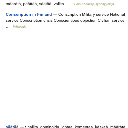
määrätä, päättää, säätää, vallita …
Suomi sanakirja synonyymejä
Conscription in Finland
— Conscription Military service National
service Conscription crisis Conscientious objection Civilian service
…
Wikipedia
säätää
— • hallita, dominoida, johtaa, komentaa, käskeä, määrätä,