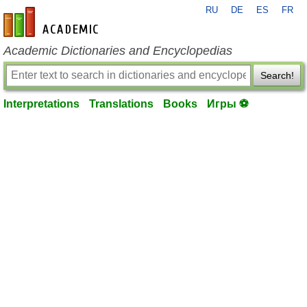
RU
DE
ES
FR
en-academic.com
Academic Dictionaries and Encyclopedias
Search!
Interpretations
Translations
Books
Игры ⚽