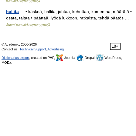
sanakirja synonyymejä
hallita
— • käskeä, hallita, johtaa, kehottaa, komentaa, määrätä •
osata, taitaa • päättää, lyödä lukkoon, ratkaista, tehdä päätös …
Suomi sanakirja synonyymejä
© Academic, 2000-2026
18+
Contact us:
Technical Support
,
Advertising
Dictionaries export
, created on PHP,
Joomla,
Drupal,
WordPress,
MODx.