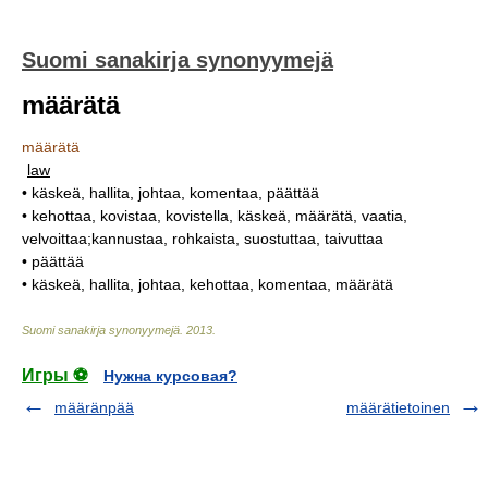
Suomi sanakirja synonyymejä
määrätä
määrätä
law
• käskeä, hallita, johtaa, komentaa, päättää
• kehottaa, kovistaa, kovistella, käskeä, määrätä, vaatia,
velvoittaa;kannustaa, rohkaista, suostuttaa, taivuttaa
• päättää
• käskeä, hallita, johtaa, kehottaa, komentaa, määrätä
Suomi sanakirja synonyymejä
.
2013
.
Игры ⚽
Нужна курсовая?
määränpää
määrätietoinen